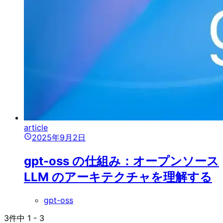
article
2025年9月2日
gpt-oss の仕組み：オープンソース
LLM のアーキテクチャを理解する
gpt-oss
3
件中
1
-
3