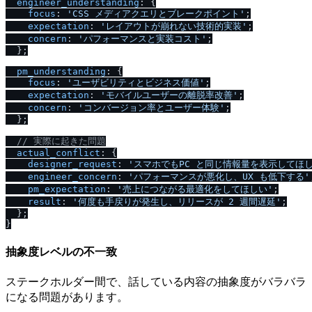
engineer_understanding
: {

focus
: 
'CSS メディアクエリとブレークポイント'
;

expectation
: 
'レイアウトが崩れない技術的実装'
;

concern
: 
'パフォーマンスと実装コスト'
;

  };

pm_understanding
: {

focus
: 
'ユーザビリティとビジネス価値'
;

expectation
: 
'モバイルユーザーの離脱率改善'
;

concern
: 
'コンバージョン率とユーザー体験'
;

  };

/
/
 実際に起きた問題
actual_conflict
: {

designer_request
: 
'スマホでもPC と同じ情報量を表示してほし
engineer_concern
: 
'パフォーマンスが悪化し、UX も低下する'
pm_expectation
: 
'売上につながる最適化をしてほしい'
;

result
: 
'何度も手戻りが発生し、リリースが 2 週間遅延'
;

  };

抽象度レベルの不一致
ステークホルダー間で、話している内容の抽象度がバラバラ
になる問題があります。