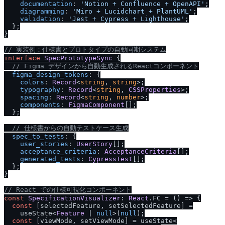
documentation
: 
'Notion + Confluence + OpenAPI'
;

diagramming
: 
'Miro + Lucidchart + PlantUML'
;

validation
: 
'Jest + Cypress + Lighthouse'
;

  };

}

/
/
 実装例：仕様書とプロトタイプの自動同期システム
interface
SpecPrototypeSync
 {

/
/
 Figma デザインから自動生成されるReactコンポーネント
figma_design_tokens
: {

colors
: 
Record
<
string
, 
string
>;

typography
: 
Record
<
string
, 
CSSProperties
>;

spacing
: 
Record
<
string
, 
number
>;

components
: 
FigmaComponent
[];

  };

/
/
 仕様書からの自動テストケース生成
spec_to_tests
: {

user_stories
: 
UserStory
[];

acceptance_criteria
: 
AcceptanceCriteria
[];

generated_tests
: 
CypressTest
[];

  };

}

/
/
 React での仕様可視化コンポーネント
const
SpecificationVisualizer
: 
React
.
FC
 = 
() =>
 {

const
 [selectedFeature, setSelectedFeature] =

    useState<
Feature
 | 
null
>(
null
);

const
 [viewMode, setViewMode] = useState<
