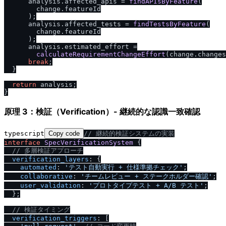
      analysis.
affected_apis
 = 
findAPIsByFeature
(

        change.
featureId
      );

      analysis.
affected_tests
 = 
findTestsByFeature
(

        change.
featureId
      );

      analysis.
estimated_effort
 =

calculateRequirementChangeEffort
(change.
changes
break
;

  }

return
 analysis;

原理 3：検証（Verification）- 継続的な認識一致確認
typescript
Copy code
/
/
 継続的検証システムの実装
interface
SpecVerificationSystem
 {

/
/
 多層検証アプローチ
verification_layers
: {

automated
: 
'テスト自動実行 + 仕様準拠チェック'
;

collaborative
: 
'チームレビュー + ステークホルダー確認'
;

user_validation
: 
'プロトタイプテスト + A
/
B テスト'
;

  };

/
/
 検証タイミング
verification_triggers
: [
