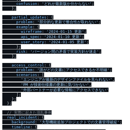
confusion
: 
'どれが最新版か分からない'
;

    };

partial_updates
: {

problem
: 
'部分的な更新で整合性が取れない'
;

example
: {

wireframe
: 
'2024-01-15 更新'
;

api_spec
: 
'2024-01-10 更新'
;

user_story
: 
'2024-01-05 更新'
;

      };

risk
: 
'バージョン間の矛盾で実装方針が迷走'
;

    };

access_control
: {

problem
: 
'誰がどの文書にアクセスできるか不明確'
;

scenarios
: [

'エンジニアが最新のデザインファイルを見られない'
,

'PM が技術仕様書の更新に気づかない'
,

'外部パートナーが必要な情報にアクセスできない'
      ];

    };

  };

/
/
 実際に起きた混乱事例
real_incident
: {

background
: 
'大型機能追加プロジェクトでの文書管理破綻'
;

timeline
: {
