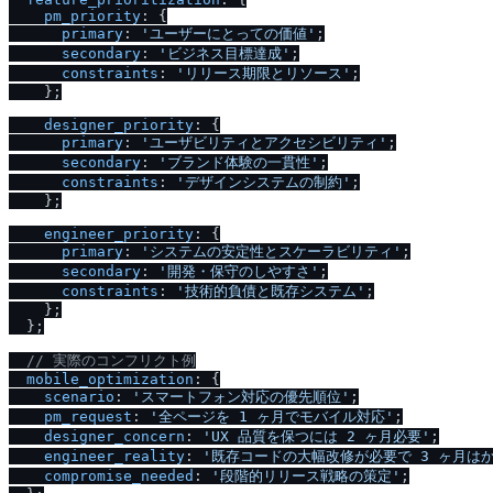
pm_priority
: {

primary
: 
'ユーザーにとっての価値'
;

secondary
: 
'ビジネス目標達成'
;

constraints
: 
'リリース期限とリソース'
;

    };

designer_priority
: {

primary
: 
'ユーザビリティとアクセシビリティ'
;

secondary
: 
'ブランド体験の一貫性'
;

constraints
: 
'デザインシステムの制約'
;

    };

engineer_priority
: {

primary
: 
'システムの安定性とスケーラビリティ'
;

secondary
: 
'開発・保守のしやすさ'
;

constraints
: 
'技術的負債と既存システム'
;

    };

  };

/
/
 実際のコンフリクト例
mobile_optimization
: {

scenario
: 
'スマートフォン対応の優先順位'
;

pm_request
: 
'全ページを 1 ヶ月でモバイル対応'
;

designer_concern
: 
'UX 品質を保つには 2 ヶ月必要'
;

engineer_reality
: 
'既存コードの大幅改修が必要で 3 ヶ月はか
compromise_needed
: 
'段階的リリース戦略の策定'
;
