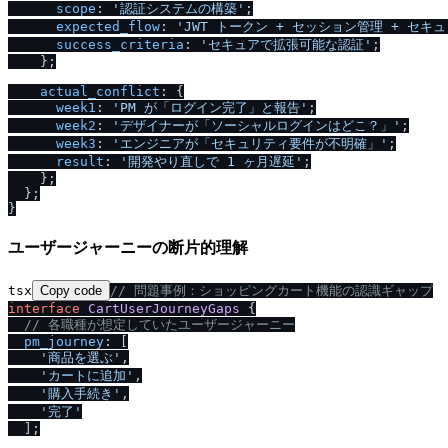
scope
: 
'認証システムの構築'
;

expected_flow
: 
'JWT トークン + セッション管理 + セキ
success_criteria
: 
'セキュアで拡張可能な認証'
;

    };

actual_conflict
: {

week1
: 
'PM が「ログイン完了」と報告'
;

week2
: 
'デザイナーが「ソーシャルログインはどこ？」'
;

week3
: 
'エンジニアが「セキュリティ要件が不明確」'
;

result
: 
'開発やり直しで 1 ヶ月遅延'
;

    };

  };

ユーザージャーニーの断片的理解
tsx
Copy code
/
/
 問題事例：ショッピングカート機能の認識ギャップ
interface
CartUserJourneyGaps
 {

/
/
 各職種が想定していたユーザージャーニー
pm_journey
: [

'商品を選ぶ'
,

'カートに追加'
,

'購入手続き'
,

'完了'
  ];
