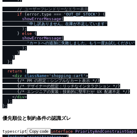
/
/
 ユーザーフレンドリーなエラー表示
if
 (error.
type
 === 
'OUT_OF_STOCK'
) {

showErrorMessage
(

'申し訳ありません。在庫が不足しています'
        );

      } 
else
 {

showErrorMessage
(

'カートへの追加に失敗しました。もう一度お試しください'
        );

      }

    }

  };

return
 (

<
div
className
=
'shopping-cart'
>
      {
/
* PM の想定：シンプルなカート表示 *
/
}

      {
/
* デザイナーの想定：リッチなインタラクション *
/
}

      {
/
* エンジニアの実装：技術的に堅牢だが UX 配慮不足 *
/
}

</
div
>
  );

優先順位と制約条件の認識ズレ
typescript
Copy code
interface
PriorityAndConstraintGaps
feature_prioritization
: {
