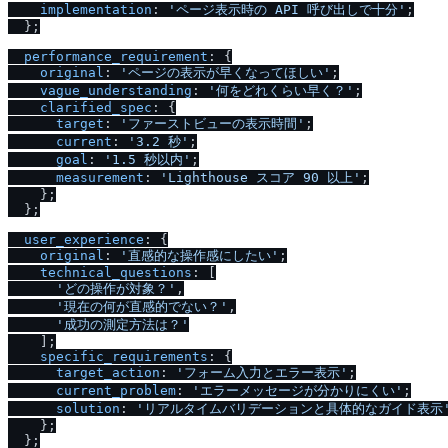
implementation
: 
'ページ表示時の API 呼び出しで十分'
;

  };

performance_requirement
: {

original
: 
'ページの表示が早くなってほしい'
;

vague_understanding
: 
'何をどれくらい早く？'
;

clarified_spec
: {

target
: 
'ファーストビューの表示時間'
;

current
: 
'3.2 秒'
;

goal
: 
'1.5 秒以内'
;

measurement
: 
'Lighthouse スコア 90 以上'
;

    };

  };

user_experience
: {

original
: 
'直感的な操作感にしたい'
;

technical_questions
: [

'どの操作が対象？'
,

'現在の何が直感的でない？'
,

'成功の測定方法は？'
    ];

specific_requirements
: {

target_action
: 
'フォーム入力とエラー表示'
;

current_problem
: 
'エラーメッセージが分かりにくい'
;

solution
: 
'リアルタイムバリデーションと具体的なガイド表示
    };

  };
