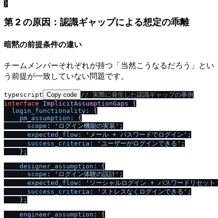
第 2 の原因：認識ギャップによる想定の乖離
暗黙の前提条件の違い
チームメンバーそれぞれが持つ「当然こうなるだろう」とい
う前提が一致していない問題です。
typescript
Copy code
/
/
 実際に発生した認識ギャップの事例
interface
ImplicitAssumptionGaps
 {

login_functionality
: {

pm_assumption
: {

scope
: 
'ログイン機能の実装'
;

expected_flow
: 
'メール + パスワードでログイン'
;

success_criteria
: 
'ユーザーがログインできる'
;

    };

designer_assumption
: {

scope
: 
'ログイン体験の設計'
;

expected_flow
: 
'ソーシャルログイン + パスワードリセット 
success_criteria
: 
'ストレスなくログインできる'
;

    };

engineer_assumption
: {
