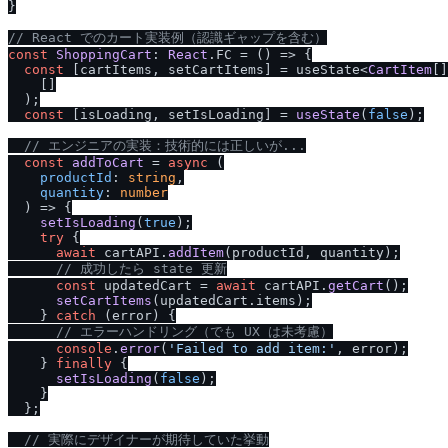
}

/
/
 React でのカート実装例（認識ギャップを含む）
const
ShoppingCart
: 
React
.
FC
 = 
() =>
 {

const
 [cartItems, setCartItems] = useState<
CartItem
[]
    []

  );

const
 [isLoading, setIsLoading] = 
useState
(
false
);

/
/
 エンジニアの実装：技術的には正しいが...
const
addToCart
 = 
async
 (
productId
: 
string
,

quantity
: 
number
) => {

setIsLoading
(
true
);

try
 {

await
 cartAPI.
addItem
(productId, quantity);

/
/
 成功したら state 更新
const
 updatedCart = 
await
 cartAPI.
getCart
();

setCartItems
(updatedCart.
items
);

    } 
catch
 (error) {

/
/
 エラーハンドリング（でも UX は未考慮）
console
.
error
(
'Failed to add item:'
, error);

    } 
finally
 {

setIsLoading
(
false
);

    }

  };

/
/
 実際にデザイナーが期待していた挙動