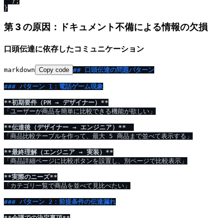
  };

第 3 の原因：ドキュメント不備による情報の欠損
口頭伝達に依存したコミュニケーション
markdown
Copy code
## 口頭伝達の問題パターン
### パターン 1：電話ゲーム現象
**初期要件（PM → デザイナー）**
「ユーザーが商品を簡単に比較できる機能が欲しい」

**伝達後（デザイナー → エンジニア）**
「商品比較テーブルを作って、最大 5 商品まで並べて表示する」

**最終理解（エンジニア → 実装）**
「商品詳細ページに比較ボタンを設置し、別ページで比較表示」

**実際のニーズ**
「カテゴリ一覧で商品を並べて見比べたい」

### パターン 2：前提条件の伝達漏れ
**会議での決定事項**