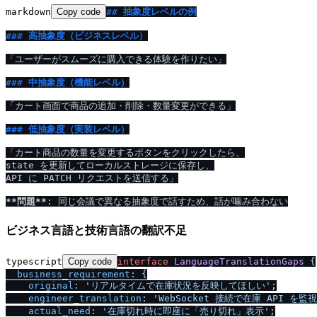
markdown
Copy code
## 抽象度レベルの例
### 高抽象度（ビジネスレベル）
「ユーザーがスムーズに購入できる体験を作りたい」

### 中抽象度（機能レベル）
「カート画面で商品の追加・削除・数量変更ができる」

### 低抽象度（実装レベル）
「カート商品の数量を変更するボタンをクリックしたら、

state を更新してローカルストレージに保存し、

API に PATCH リクエストを送信する」

**問題**
ビジネス言語と技術言語の翻訳不足
typescript
Copy code
interface
LanguageTranslationGaps
 {

business_requirement
: {

original
: 
'リアルタイムで在庫状況を反映してほしい'
;

engineer_translation
: 
'WebSocket 接続で在庫 API を監
actual_need
: 
'在庫切れ時に即座に「売り切れ」表示'
;
