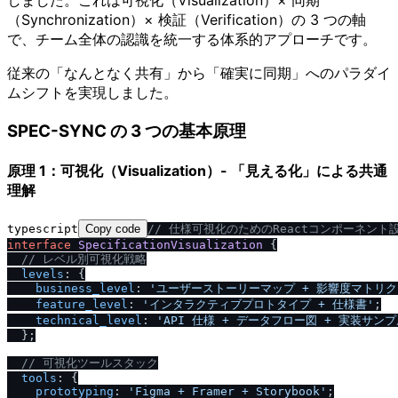
（Synchronization）× 検証（Verification）の 3 つの軸
で、チーム全体の認識を統一する体系的アプローチです。
従来の「なんとなく共有」から「確実に同期」へのパラダイ
ムシフトを実現しました。
SPEC-SYNC の 3 つの基本原理
原理 1：可視化（Visualization）- 「見える化」による共通
理解
typescript
Copy code
/
/
 仕様可視化のためのReactコンポーネント
interface
SpecificationVisualization
 {

/
/
 レベル別可視化戦略
levels
: {

business_level
: 
'ユーザーストーリーマップ + 影響度マトリク
feature_level
: 
'インタラクティブプロトタイプ + 仕様書'
;

technical_level
: 
'API 仕様 + データフロー図 + 実装サンプ
  };

/
/
 可視化ツールスタック
tools
: {

prototyping
: 
'Figma + Framer + Storybook'
;
