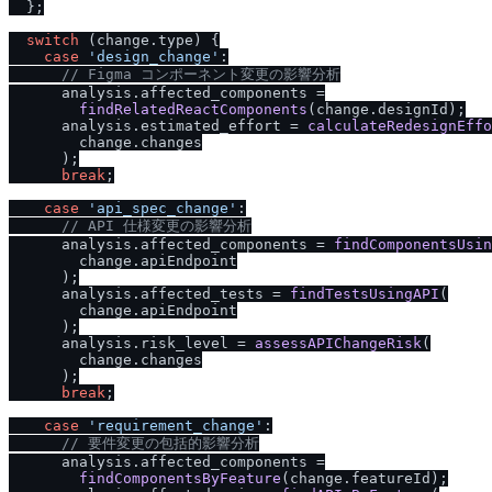
  };

switch
 (change.
type
) {

case
'design_change'
:

/
/
 Figma コンポーネント変更の影響分析
      analysis.
affected_components
 =

findRelatedReactComponents
(change.
designId
);

      analysis.
estimated_effort
 = 
calculateRedesignEffo
        change.
changes
      );

break
;

case
'api_spec_change'
:

/
/
 API 仕様変更の影響分析
      analysis.
affected_components
 = 
findComponentsUsin
        change.
apiEndpoint
      );

      analysis.
affected_tests
 = 
findTestsUsingAPI
(

        change.
apiEndpoint
      );

      analysis.
risk_level
 = 
assessAPIChangeRisk
(

        change.
changes
      );

break
;

case
'requirement_change'
:

/
/
 要件変更の包括的影響分析
      analysis.
affected_components
 =

findComponentsByFeature
(change.
featureId
);
