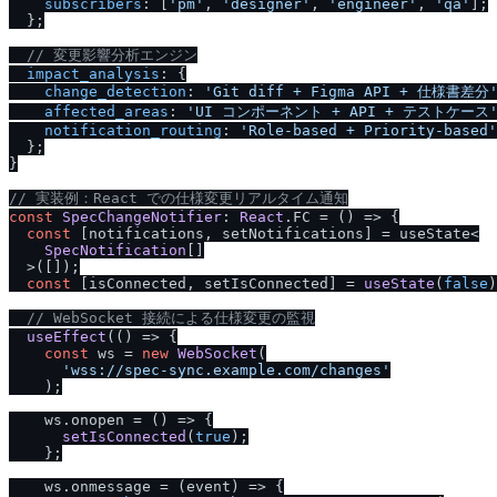
subscribers
: [
'pm'
, 
'designer'
, 
'engineer'
, 
'qa'
];

  };

/
/
 変更影響分析エンジン
impact_analysis
: {

change_detection
: 
'Git diff + Figma API + 仕様書差分
affected_areas
: 
'UI コンポーネント + API + テストケース
notification_routing
: 
'Role-based + Priority-based'
  };

}

/
/
 実装例：React での仕様変更リアルタイム通知
const
SpecChangeNotifier
: 
React
.
FC
 = 
() =>
 {

const
 [notifications, setNotifications] = useState<

SpecNotification
[]

  >([]);

const
 [isConnected, setIsConnected] = 
useState
(
false
)
/
/
 WebSocket 接続による仕様変更の監視
useEffect
(
() =>
 {

const
 ws = 
new
WebSocket
(

'wss:
/
/
spec-sync.example.com
/
changes'
    );

    ws.
onopen
 = 
() =>
 {

setIsConnected
(
true
);

    };

    ws.
onmessage
 = 
(
event
) =>
 {
