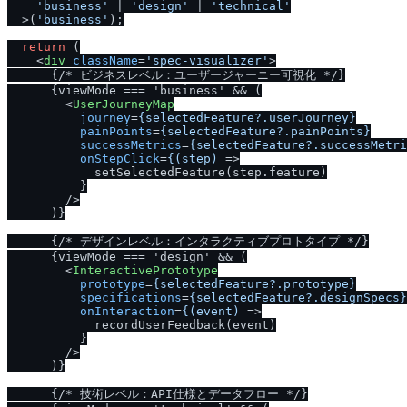
'business'
 | 
'design'
 | 
'technical'
  >(
'business'
);

return
 (

<
div
className
=
'spec-visualizer'
>
      {
/
* ビジネスレベル：ユーザージャーニー可視化 *
/
}

      {viewMode === 'business' && (

<
UserJourneyMap
journey
=
{selectedFeature?.userJourney}
painPoints
=
{selectedFeature?.painPoints}
successMetrics
=
{selectedFeature?.successMetri
onStepClick
=
{(step)
 =>
            setSelectedFeature(step.feature)

          }

/
>

      )}

      {
/
* デザインレベル：インタラクティブプロトタイプ *
/
}

      {viewMode === 'design' && (

<
InteractivePrototype
prototype
=
{selectedFeature?.prototype}
specifications
=
{selectedFeature?.designSpecs}
onInteraction
=
{(event)
 =>
            recordUserFeedback(event)

          }

/
>

      )}

      {
/
* 技術レベル：API仕様とデータフロー *
/
}
