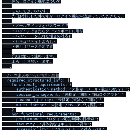
    件名：ログイン機能について

    こんにちは、○○です。

    先日お話しした件ですが、ログイン機能を追加していただきたく。

    ・メールアドレスとパスワードで

    ・ログインできたらダッシュボードに遷移

    ・パスワードを忘れた場合の対応も

    ・セキュリティもよろしく

    ・来月リリース予定です

    詳細は追って連絡します。

    よろしくお願いします。

  `
;

/
/
 本来必要だった構造化情報
required_structured_info
: {

functional_requirements
: {

authentication_method
: 
'未指定（メール
/
電話
/
SNS？）'
;

session_management
: 
'未指定（期間・自動ログアウト）'
;

password_policy
: 
'未指定（複雑さ・期限）'
;

multi_factor
: 
'未指定（SMS・アプリ認証）'
;

    };

non_functional_requirements
: {

performance
: 
'ログイン応答時間の目標値'
;

security
: 
'具体的なセキュリティ要件'
;

accessibility
: 
'アクセシビリティ対応レベル'
;
