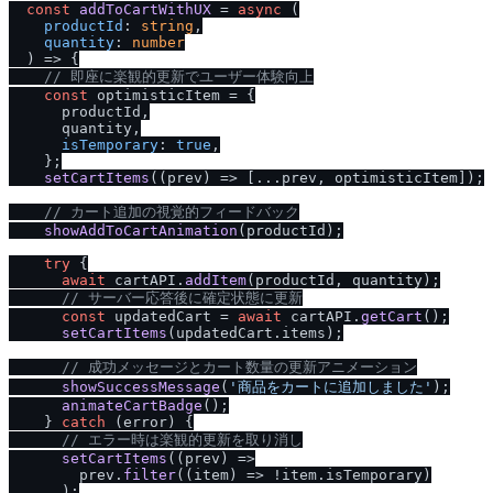
const
addToCartWithUX
 = 
async
 (
productId
: 
string
,

quantity
: 
number
) => {

/
/
 即座に楽観的更新でユーザー体験向上
const
 optimisticItem = {

      productId,

      quantity,

isTemporary
: 
true
,

    };

setCartItems
(
(
prev
) =>
 [...prev, optimisticItem]);

/
/
 カート追加の視覚的フィードバック
showAddToCartAnimation
(productId);

try
 {

await
 cartAPI.
addItem
(productId, quantity);

/
/
 サーバー応答後に確定状態に更新
const
 updatedCart = 
await
 cartAPI.
getCart
();

setCartItems
(updatedCart.
items
);

/
/
 成功メッセージとカート数量の更新アニメーション
showSuccessMessage
(
'商品をカートに追加しました'
);

animateCartBadge
();

    } 
catch
 (error) {

/
/
 エラー時は楽観的更新を取り消し
setCartItems
(
(
prev
) =>
        prev.
filter
(
(
item
) =>
 !item.
isTemporary
)

      );
