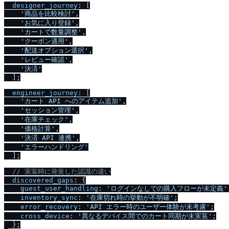
designer_journey
: [

'商品を比較検討'
,

'お気に入り登録'
,

'カートで数量調整'
,

'クーポン適用'
,

'配送オプション選択'
,

'レビュー確認'
,

'決済'
  ];

engineer_journey
: [

'カート API へのアイテム追加'
,

'セッション管理'
,

'在庫チェック'
,

'価格計算'
,

'決済 API 連携'
,

'エラーハンドリング'
  ];

/
/
 実装時に発覚した認識の違い
discovered_gaps
: {

guest_user_handling
: 
'ログインなしでの購入フローが未定義'
inventory_sync
: 
'在庫切れ時の挙動が不明確'
;

error_recovery
: 
'API エラー時のユーザー体験が未考慮'
;

cross_device
: 
'異なるデバイス間でのカート同期が未実装'
;

  };
