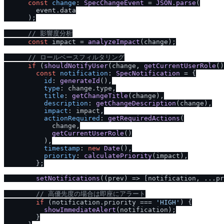
const
change
: 
SpecChangeEvent
 = 
JSON
.
parse
(

        event.
data
      );

/
/
 影響度分析
const
 impact = 
analyzeImpact
(change);

/
/
 ロールベースフィルタリング
if
 (
shouldNotifyUser
(change, 
getCurrentUserRole
()
const
notification
: 
SpecNotification
 = {

id
: 
generateId
(),

type
: change.
type
,

title
: 
getChangeTitle
(change),

description
: 
getChangeDescription
(change),

impact
: impact,

actionRequired
: 
getRequiredActions
(

            change,

getCurrentUserRole
()

          ),

timestamp
: 
new
Date
(),

priority
: 
calculatePriority
(impact),

        };

setNotifications
(
(
prev
) =>
 [notification, ...pr
/
/
 高優先度の場合は即座にアラート
if
 (notification.
priority
 === 
'HIGH'
) {

showImmediateAlert
(notification);

        }
