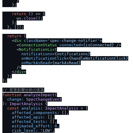
      }

    };

return
() =>
 {

      ws.
close
();

    };

  }, []);

return
 (

<
div
className
=
'spec-change-notifier'
>
<
ConnectionStatus
connected
=
{isConnected}
 />
<
NotificationList
notifications
=
{notifications}
onNotificationClick
=
{handleNotificationClick}
onMarkAsRead
=
{markAsRead}
      />
</
div
>
  );

};

/
/
 変更影響分析の実装
function
analyzeImpact
(
change
: 
SpecChangeEvent
): 
ImpactAnalysis
 {

const
analysis
: 
ImpactAnalysis
 = {

affected_components
: [],

affected_apis
: [],

affected_tests
: [],

estimated_effort
: 
0
,

risk_level
: 
'LOW'
,
