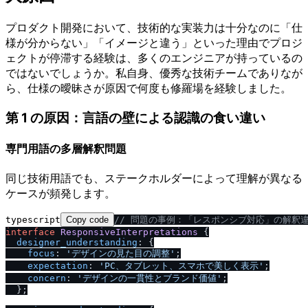
プロダクト開発において、技術的な実装力は十分なのに「仕
様が分からない」「イメージと違う」といった理由でプロジ
ェクトが停滞する経験は、多くのエンジニアが持っているの
ではないでしょうか。私自身、優秀な技術チームでありなが
ら、仕様の曖昧さが原因で何度も修羅場を経験しました。
第 1 の原因：言語の壁による認識の食い違い
専門用語の多層解釈問題
同じ技術用語でも、ステークホルダーによって理解が異なる
ケースが頻発します。
typescript
Copy code
/
/
 問題の事例：「レスポンシブ対応」の解釈
interface
ResponsiveInterpretations
 {

designer_understanding
: {

focus
: 
'デザインの見た目の調整'
;

expectation
: 
'PC、タブレット、スマホで美しく表示'
;

concern
: 
'デザインの一貫性とブランド価値'
;

  };
