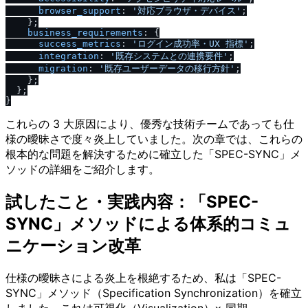
browser_support
: 
'対応ブラウザ・デバイス'
;

    };

business_requirements
: {

success_metrics
: 
'ログイン成功率・UX 指標'
;

integration
: 
'既存システムとの連携要件'
;

migration
: 
'既存ユーザーデータの移行方針'
;

    };

  };

これらの 3 大原因により、優秀な技術チームであっても仕
様の曖昧さで度々炎上していました。次の章では、これらの
根本的な問題を解決するために確立した「SPEC-SYNC」メ
ソッドの詳細をご紹介します。
試したこと・実践内容：「SPEC-
SYNC」メソッドによる体系的コミュ
ニケーション改革
仕様の曖昧さによる炎上を根絶するため、私は「SPEC-
SYNC」メソッド（Specification Synchronization）を確立
しました。これは可視化（Visualization）× 同期