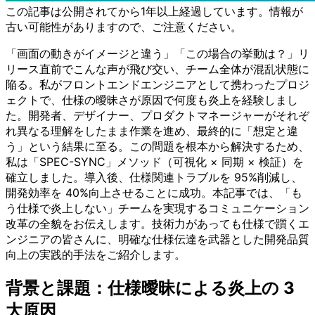
この記事は公開されてから1年以上経過しています。情報が
古い可能性がありますので、ご注意ください。
「画面の動きがイメージと違う」「この場合の挙動は？」リ
リース直前でこんな声が飛び交い、チーム全体が混乱状態に
陥る。私がフロントエンドエンジニアとして携わったプロジ
ェクトで、仕様の曖昧さが原因で何度も炎上を経験しまし
た。開発者、デザイナー、プロダクトマネージャーがそれぞ
れ異なる理解をしたまま作業を進め、最終的に「想定と違
う」という結果に至る。この問題を根本から解決するため、
私は「SPEC-SYNC」メソッド（可視化 × 同期 × 検証）を
確立しました。導入後、仕様関連トラブルを 95%削減し、
開発効率を 40%向上させることに成功。本記事では、「も
う仕様で炎上しない」チームを実現するコミュニケーション
改革の全貌をお伝えします。技術力があっても仕様で躓くエ
ンジニアの皆さんに、明確な仕様伝達を武器とした開発品質
向上の実践的手法をご紹介します。
背景と課題：仕様曖昧による炎上の 3
大原因