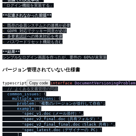
「ログイン機能を実装する」

**伝達されなかった前提**
-
-
-
-
 パスワードリセット機能も含む

**結果**
バージョン管理されていない仕様書
typescript
Copy code
interface
DocumentVersioningProblem
/
/
 よくある文書管理の問題
common_issues
: {

multiple_versions
: {

problem
: 
'複数のバージョンが並行して存在'
;

example
: [

'spec_v1.doc（メール添付）'
,

'spec_v2_final.doc（共有フォルダ）'
,

'spec_v2_final_final.doc（Slack 共有）'
,

'spec_latest.doc（デザイナーの PC）'
      ];
