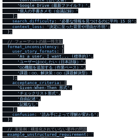
'Google Drive（最新ファイル？）'
,

'個人の手書きメモ（会議記録）'
    ];

search_difficulty
: 
'必要な情報を見つけるのに平均 15 分'
;

context_loss
: 
'決定に至った背景や理由が不明'
;

  };

/
/
 フォーマットの統一性欠如
format_inconsistency
: {

user_story_formats
: [

'As a user, I want... (標準的)'
,

'ユーザーは○○したい（日本語版）'
,

'○○機能を追加する（作業ベース）'
,

'課題：○○、解決策：○○（課題解決型）'
    ];

acceptance_criteria
: [

'Given-When-Then 形式'
,

'チェックリスト形式'
,

'自由記述'
,

'記載なし'
    ];

confusion
: 
'読み手によって理解が変わる'
;

  };

/
/
 実装例：構造化されていない要件の問題
example_unstructured_requirement
: 
`
