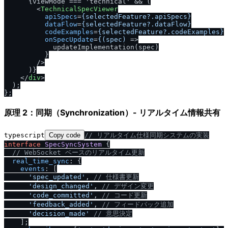
      {viewMode === 'technical' && (

<
TechnicalSpecViewer
apiSpecs
=
{selectedFeature?.apiSpecs}
dataFlow
=
{selectedFeature?.dataFlow}
codeExamples
=
{selectedFeature?.codeExamples}
onSpecUpdate
=
{(spec)
 =>
            updateImplementation(spec)

          }

/
>

      )}

</
div
>
  );

原理 2：同期（Synchronization）- リアルタイム情報共有
typescript
Copy code
/
/
 リアルタイム仕様同期システムの実装
interface
SpecSyncSystem
 {

/
/
 WebSocket ベースのリアルタイム更新
real_time_sync
: {

events
: [

'spec_updated'
, 
/
/
 仕様書更新
'design_changed'
, 
/
/
 デザイン変更
'code_committed'
, 
/
/
 コード更新
'feedback_added'
, 
/
/
 フィードバック追加
'decision_made'
/
/
 意思決定
    ];
