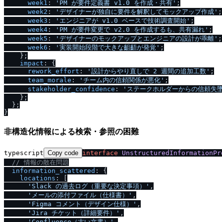
week1
: 
'PM が要件定義書 v1.0 を作成・共有'
;

week2
: 
'デザイナーが独自に要件を解釈してモックアップ作成'
;

week3
: 
'エンジニアが v1.0 ベースで技術調査開始'
;

week4
: 
'PM が要件変更で v2.0 を作成するも、共有漏れ'
;

week5
: 
'デザイナーのモックアップとエンジニアの設計が乖離'
;

week6
: 
'実装開始段階で大きな齟齬が発覚'
;

    };

impact
: {

rework_effort
: 
'設計からやり直しで 2 週間の追加工数'
;

team_morale
: 
'チーム内の信頼関係が悪化'
;

stakeholder_confidence
: 
'ステークホルダーからの信頼失墜
    };

  };

非構造化情報による検索・参照の困難
typescript
Copy code
interface
UnstructuredInformationPr
/
/
 情報の散在問題
information_scattered
: {

locations
: [

'Slack の過去ログ（重要な決定事項）'
,

'メールの添付ファイル（仕様書）'
,

'Figma コメント（デザイン仕様）'
,

'Jira チケット（詳細要件）'
,

'Confluence（古い文書）'
,
