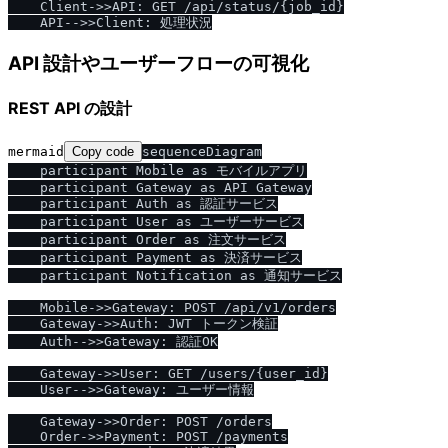
    Client->>API: GET /api/status/{job_id}

API 設計やユーザーフローの可視化
REST API の設計
mermaid
Copy code
sequenceDiagram

    participant Mobile as モバイルアプリ

    participant Gateway as API Gateway

    participant Auth as 認証サービス

    participant User as ユーザーサービス

    participant Order as 注文サービス

    participant Payment as 決済サービス

    participant Notification as 通知サービス

    Mobile->>Gateway: POST /api/v1/orders

    Gateway->>Auth: JWT トークン検証

    Auth-->>Gateway: 認証OK

    Gateway->>User: GET /users/{user_id}

    User-->>Gateway: ユーザー情報

    Gateway->>Order: POST /orders

    Order->>Payment: POST /payments
