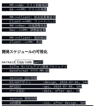
    PM->>QA: テスト戦略相談

    QA-->>PM: テスト計画案

    PM->>Client: 統合提案書提示

    Client->>PM: フィードバック

    PM->>Dev: 仕様調整依頼

    Dev-->>PM: 調整版提案

    PM->>Client: 最終確認

開発スケジュールの可視化
mermaid
Copy code
gantt

    title モバイルアプリ開発プロジェクト

    dateFormat YYYY-MM-DD

    section 設計段階

    UI/UXデザイン      :design, 2024-07-01, 14d

    API設計           :api, 2024-07-08, 10d

    データ設計         :data, after api, 7d

    section 開発段階

    iOS開発           :ios, after design, 30d
