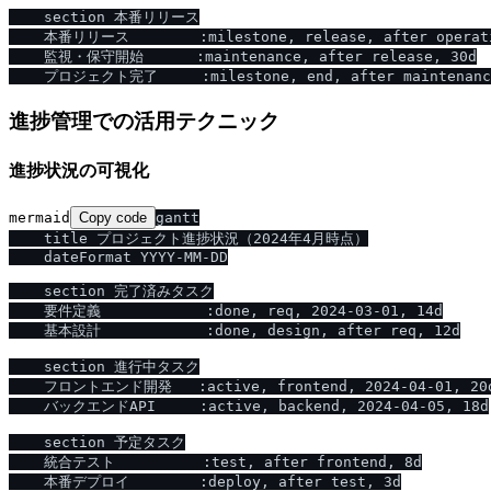
    section 本番リリース

    本番リリース        :milestone, release, after operati
    監視・保守開始      :maintenance, after release, 30d

進捗管理での活用テクニック
進捗状況の可視化
mermaid
Copy code
gantt

    title プロジェクト進捗状況（2024年4月時点）

    dateFormat YYYY-MM-DD

    section 完了済みタスク

    要件定義            :done, req, 2024-03-01, 14d

    基本設計            :done, design, after req, 12d

    section 進行中タスク

    フロントエンド開発   :active, frontend, 2024-04-01, 20d
    バックエンドAPI     :active, backend, 2024-04-05, 18d

    section 予定タスク

    統合テスト          :test, after frontend, 8d

    本番デプロイ        :deploy, after test, 3d
