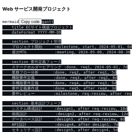
Web サービス開発プロジェクト
mermaid
Copy code
gantt

    title ECサイト構築プロジェクト

    dateFormat YYYY-MM-DD

    section プロジェクト管理

    プロジェクト開始     :milestone, start, 2024-05-01, 0d

    週次MTG            :meeting, 2024-05-06, 2024-08-30

    section 要件定義フェーズ

    ステークホルダーヒアリング :done, req1, 2024-05-01, 7d

    業務フロー分析      :done, req2, after req1, 5d

    機能要件定義        :done, req3, after req2, 8d

    非機能要件定義      :done, req4, after req3, 5d

    要件定義書作成      :done, req5, after req4, 3d

    要件レビュー        :milestone, req-review, after req5
    section 基本設計フェーズ

    システム構成設計     :design1, after req-review, 10d

    画面設計            :design2, after req-review, 12d

    データベース設計     :design3, after req-review, 8d

    API設計            :design4, after design1, 7d

    セキュリティ設計     :design5, after design4, 5d
