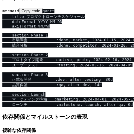
mermaid
Copy code
gantt

    title プロダクトローンチスケジュール

    dateFormat YYYY-MM-DD

    axisFormat %m/%d

    section Phase 1

    市場調査            :done, market, 2024-01-15, 2024-0
    競合分析            :done, competitor, 2024-01-20, 20
    section Phase 2

    プロトタイプ開発     :active, proto, 2024-02-16, 2024-0
    ユーザーテスト       :testing, 2024-03-16, 2024-04-05

    section Phase 3

    正式版開発          :dev, after testing, 30d

    品質保証            :qa, after dev, 14d

    section Launch

    マーケティング準備   :marketing, 2024-04-01, 2024-05-15
依存関係とマイルストーンの表現
複雑な依存関係