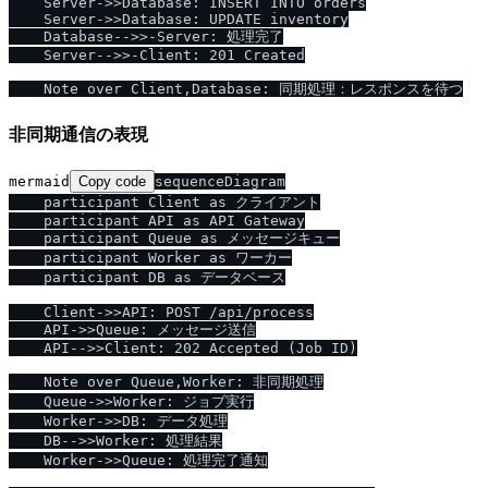
    Server->>Database: INSERT INTO orders

    Server->>Database: UPDATE inventory

    Database-->>-Server: 処理完了

    Server-->>-Client: 201 Created

非同期通信の表現
mermaid
Copy code
sequenceDiagram

    participant Client as クライアント

    participant API as API Gateway

    participant Queue as メッセージキュー

    participant Worker as ワーカー

    participant DB as データベース

    Client->>API: POST /api/process

    API->>Queue: メッセージ送信

    API-->>Client: 202 Accepted (Job ID)

    Note over Queue,Worker: 非同期処理

    Queue->>Worker: ジョブ実行

    Worker->>DB: データ処理

    DB-->>Worker: 処理結果

    Worker->>Queue: 処理完了通知
