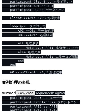
    participant Client as クライアント

    participant API as API

    participant DB as データベース

    Client->>API: バッチ処理要求

    loop 各データに対して

        API->>DB: データ処理

        DB-->>API: 処理結果

        alt 処理成功

            Note over API: 成功カウント++

        else 処理失敗

            Note over API: エラーログ記録

        end

    end

並列処理の表現
mermaid
Copy code
sequenceDiagram

    participant User as ユーザー

    participant Frontend as フロントエンド

    participant API1 as API1

    participant API2 as API2
