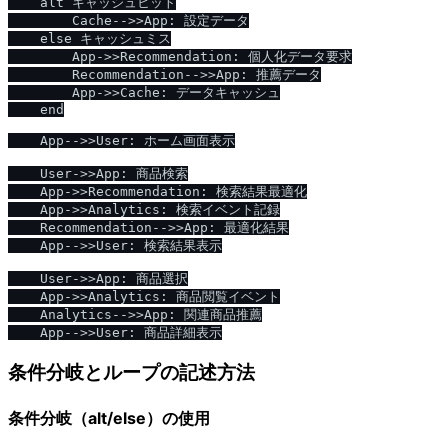
    alt キャッシュヒット

        Cache-->>App: 設定データ

    else キャッシュミス

        App->>Recommendation: 個人化データ要求

        Recommendation-->>App: 推薦データ

        App->>Cache: データキャッシュ

    end

    App-->>User: ホーム画面表示

    User->>App: 商品検索

    App->>Recommendation: 検索結果最適化

    App->>Analytics: 検索イベント記録

    Recommendation-->>App: 最適化結果

    App-->>User: 検索結果表示

    User->>App: 商品選択

    App->>Analytics: 商品閲覧イベント

    Analytics-->>App: 関連商品推薦

条件分岐とループの記述方法
条件分岐（alt/else）の使用