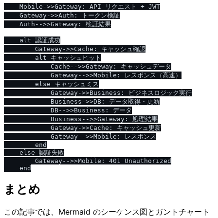
    Mobile->>Gateway: API リクエスト + JWT

    Gateway->>Auth: トークン検証

    Auth-->>Gateway: 検証結果

    alt 認証成功

        Gateway->>Cache: キャッシュ確認

        alt キャッシュヒット

            Cache-->>Gateway: キャッシュデータ

            Gateway-->>Mobile: レスポンス（高速）

        else キャッシュミス

            Gateway->>Business: ビジネスロジック実行

            Business->>DB: データ取得・更新

            DB-->>Business: データ

            Business-->>Gateway: 処理結果

            Gateway->>Cache: キャッシュ更新

            Gateway-->>Mobile: レスポンス

        end

    else 認証失敗

        Gateway-->>Mobile: 401 Unauthorized

まとめ
この記事では、Mermaid のシーケンス図とガントチャート