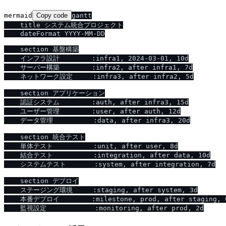
mermaid
Copy code
gantt

    title システム統合プロジェクト

    dateFormat YYYY-MM-DD

    section 基盤構築

    インフラ設計        :infra1, 2024-03-01, 10d

    サーバー構築        :infra2, after infra1, 7d

    ネットワーク設定     :infra3, after infra2, 5d

    section アプリケーション

    認証システム        :auth, after infra3, 15d

    ユーザー管理        :user, after auth, 12d

    データ管理          :data, after infra3, 20d

    section 統合テスト

    単体テスト          :unit, after user, 8d

    結合テスト          :integration, after data, 10d

    システムテスト       :system, after integration, 7d

    section デプロイ

    ステージング環境     :staging, after system, 3d

    本番デプロイ        :milestone, prod, after staging, 0