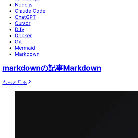
Node.js
Claude Code
ChatGPT
Cursor
Dify
Docker
Git
Mermaid
Markdown
markdownの記事
Markdown
もっと見る