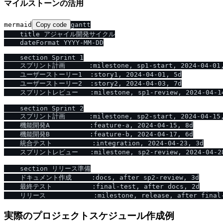
マイルストーンの活用
mermaid
Copy code
gantt

    title アジャイル開発サイクル

    dateFormat YYYY-MM-DD

    section Sprint 1

    スプリント計画      :milestone, sp1-start, 2024-04-01,
    ユーザーストーリー1  :story1, 2024-04-01, 5d

    ユーザーストーリー2  :story2, 2024-04-03, 7d

    スプリントレビュー   :milestone, sp1-review, 2024-04-14
    section Sprint 2

    スプリント計画      :milestone, sp2-start, 2024-04-15,
    機能開発A          :feature-a, 2024-04-15, 8d

    機能開発B          :feature-b, 2024-04-17, 6d

    統合テスト          :integration, 2024-04-23, 3d

    スプリントレビュー   :milestone, sp2-review, 2024-04-28
    section リリース準備

    ドキュメント作成     :docs, after sp2-review, 3d

    最終テスト          :final-test, after docs, 2d

実際のプロジェクトスケジュール作成例