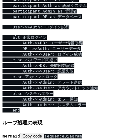
    participant Auth as 認証システム

    participant Admin as 管理者

    participant DB as データベース

    User->>Auth: ログイン試行

    alt 正常ログイン

        Auth->>DB: ユーザー情報取得

        DB-->>Auth: ユーザーデータ

        Auth-->>User: ログイン成功

    else パスワード間違い

        Auth->>DB: 失敗回数記録

        Auth-->>User: 認証失敗

    else アカウントロック

        Auth->>Admin: アラート送信

        Auth-->>User: アカウントロック通知

    else システムエラー

        Auth->>Admin: エラー通知

        Auth-->>User: システムエラー

ループ処理の表現
mermaid
Copy code
sequenceDiagram
