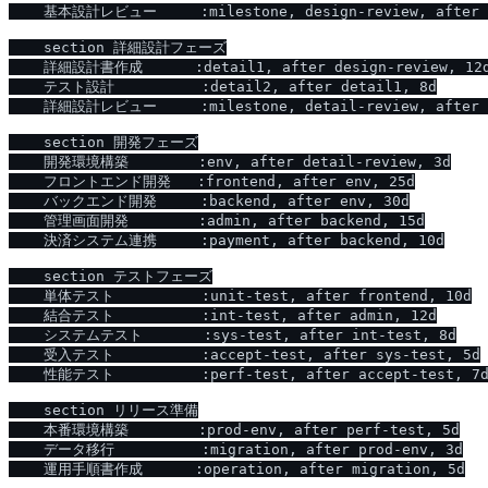
    基本設計レビュー     :milestone, design-review, after d
    section 詳細設計フェーズ

    詳細設計書作成      :detail1, after design-review, 12d
    テスト設計          :detail2, after detail1, 8d

    詳細設計レビュー     :milestone, detail-review, after d
    section 開発フェーズ

    開発環境構築        :env, after detail-review, 3d

    フロントエンド開発   :frontend, after env, 25d

    バックエンド開発     :backend, after env, 30d

    管理画面開発        :admin, after backend, 15d

    決済システム連携     :payment, after backend, 10d

    section テストフェーズ

    単体テスト          :unit-test, after frontend, 10d

    結合テスト          :int-test, after admin, 12d

    システムテスト       :sys-test, after int-test, 8d

    受入テスト          :accept-test, after sys-test, 5d

    性能テスト          :perf-test, after accept-test, 7d
    section リリース準備

    本番環境構築        :prod-env, after perf-test, 5d

    データ移行          :migration, after prod-env, 3d

    運用手順書作成      :operation, after migration, 5d
