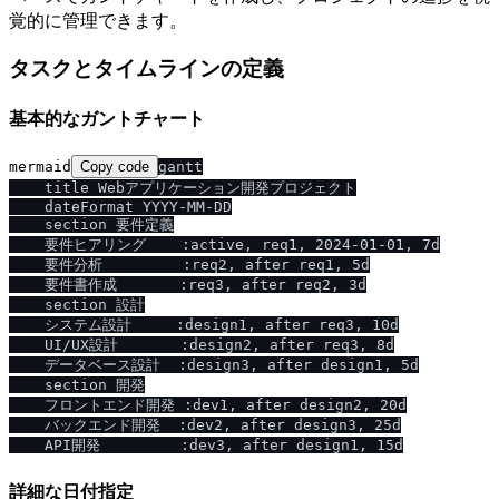
覚的に管理できます。
タスクとタイムラインの定義
基本的なガントチャート
mermaid
Copy code
gantt

    title Webアプリケーション開発プロジェクト

    dateFormat YYYY-MM-DD

    section 要件定義

    要件ヒアリング    :active, req1, 2024-01-01, 7d

    要件分析         :req2, after req1, 5d

    要件書作成       :req3, after req2, 3d

    section 設計

    システム設計     :design1, after req3, 10d

    UI/UX設計       :design2, after req3, 8d

    データベース設計  :design3, after design1, 5d

    section 開発

    フロントエンド開発 :dev1, after design2, 20d

    バックエンド開発  :dev2, after design3, 25d

詳細な日付指定