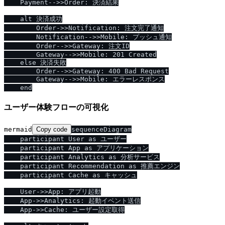
    Payment-->>Order: 決済結果

    alt 決済成功

        Order->>Notification: 注文完了通知

        Notification-->>Mobile: プッシュ通知

        Order-->>Gateway: 注文ID

        Gateway-->>Mobile: 201 Created

    else 決済失敗

        Order-->>Gateway: 400 Bad Request

        Gateway-->>Mobile: エラーレスポンス

ユーザー体験フローの可視化
mermaid
Copy code
sequenceDiagram

    participant User as ユーザー

    participant App as アプリケーション

    participant Analytics as 分析サービス

    participant Recommendation as 推薦エンジン

    participant Cache as キャッシュ

    User->>App: アプリ起動

    App->>Analytics: 起動イベント送信

    App->>Cache: ユーザー設定取得
