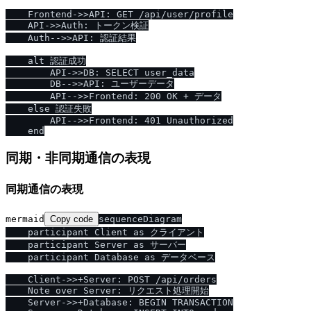
    Frontend->>API: GET /api/user/profile

    API->>Auth: トークン検証

    Auth-->>API: 認証結果

    alt 認証成功

        API->>DB: SELECT user_data

        DB-->>API: ユーザーデータ

        API-->>Frontend: 200 OK + データ

    else 認証失敗

        API-->>Frontend: 401 Unauthorized

同期・非同期通信の表現
同期通信の表現
mermaid
Copy code
sequenceDiagram

    participant Client as クライアント

    participant Server as サーバー

    participant Database as データベース

    Client->>+Server: POST /api/orders

    Note over Server: リクエスト処理開始

    Server->>+Database: BEGIN TRANSACTION
