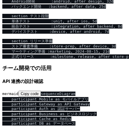
    Android開発       :android, after design, 32d

    バックエンド開発   :backend, after data, 25d

    section テスト段階

    単体テスト         :unit, after ios, 5d

    統合テスト         :integration, after backend, 8d

    デバイステスト     :device, after android, 7d

    section リリース準備

    ストア審査準備     :store-prep, after device, 3d

    マーケティング準備 :marketing, 2024-08-15, 21d

チーム開発での活用
API 連携の設計確認
mermaid
Copy code
sequenceDiagram

    participant Mobile as モバイルアプリ

    participant Gateway as API Gateway

    participant Auth as 認証サーバー

    participant Business as ビジネスロジック

    participant Cache as Redis

    participant DB as データベース
