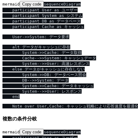
mermaid
Copy code
sequenceDiagram

    participant User as ユーザー

    participant System as システム

    participant DB as データベース

    participant Cache as キャッシュ

    User->>System: データ要求

    alt データがキャッシュに存在

        System->>Cache: データ取得

        Cache-->>System: キャッシュデータ

        System-->>User: 高速レスポンス

    else データがキャッシュに存在しない

        System->>DB: データベース照会

        DB-->>System: データ

        System->>Cache: データキャッシュ

        System-->>User: レスポンス

    end

複数の条件分岐
mermaid
Copy code
sequenceDiagram

    participant User as ユーザー
