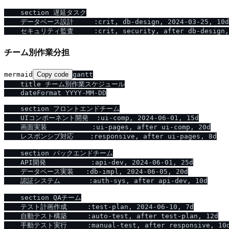
    section 遅延タスク

    データベース設計     :crit, db-design, 2024-03-25, 10d

チーム別作業分担
mermaid
Copy code
gantt

    title チーム別作業スケジュール

    dateFormat YYYY-MM-DD

    section フロントエンドチーム

    UIコンポーネント開発  :ui-comp, 2024-06-01, 15d

    画面実装           :ui-pages, after ui-comp, 20d

    レスポンシブ対応    :responsive, after ui-pages, 8d

    section バックエンドチーム

    API開発           :api-dev, 2024-06-01, 25d

    データベース実装   :db-impl, 2024-06-05, 20d

    認証システム       :auth-sys, after api-dev, 10d

    section QAチーム

    テスト計画作成     :test-plan, 2024-06-10, 7d

    自動テスト構築     :auto-test, after test-plan, 12d

    手動テスト実行     :manual-test, after responsive, 10d