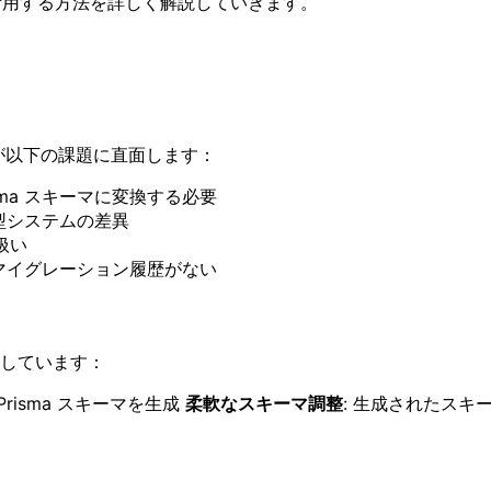
を最大限活用する方法を詳しく解説していきます。
者が以下の課題に直面します：
sma スキーマに変換する必要
 の型システムの差異
扱い
ma のマイグレーション履歴がない
供しています：
risma スキーマを生成
柔軟なスキーマ調整
: 生成されたス