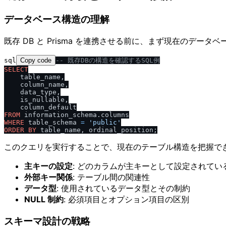
データベース構造の理解
既存 DB と Prisma を連携させる前に、まず現在のデー
sql
Copy code
-- 既存DBの構造を確認するSQL例
SELECT
    table_name,

    column_name,

    data_type,

    is_nullable,

FROM
WHERE
 table_schema 
=
'public'
ORDER
BY
このクエリを実行することで、現在のテーブル構造を把握で
主キーの設定
: どのカラムが主キーとして設定されてい
外部キー関係
: テーブル間の関連性
データ型
: 使用されているデータ型とその制約
NULL 制約
: 必須項目とオプション項目の区別
スキーマ設計の戦略