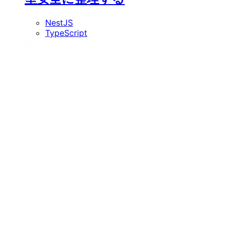
NestJS
TypeScript