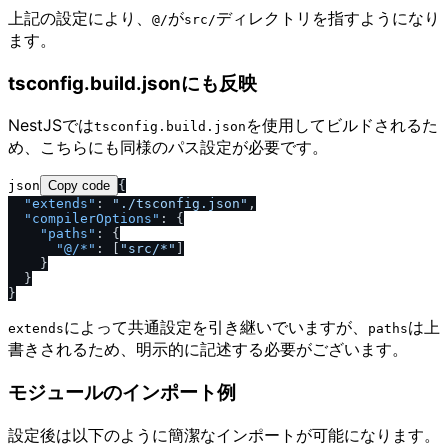
上記の設定により、
が
ディレクトリを指すようになり
@​/​
src​/​
ます。
tsconfig.build.jsonにも反映
NestJSでは
を使用してビルドされるた
tsconfig.build.json
め、こちらにも同様のパス設定が必要です。
json
Copy code
{
"extends"
:
".
/
tsconfig.json"
,
"compilerOptions"
:
{
"paths"
:
{
"@
/
*"
:
[
"src
/
*"
]
}
}
}
によって共通設定を引き継いでいますが、
は上
extends
paths
書きされるため、明示的に記述する必要がございます。
モジュールのインポート例
設定後は以下のように簡潔なインポートが可能になります。