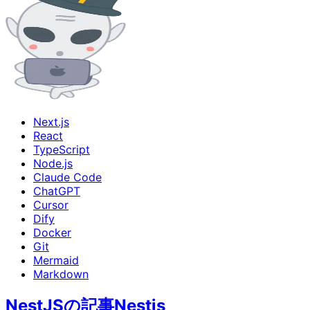
Next.js
React
TypeScript
Node.js
Claude Code
ChatGPT
Cursor
Dify
Docker
Git
Mermaid
Markdown
NestJSの記事
Nestjs