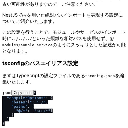
古い可能性がありますので、ご注意ください。
NestJSで
を用いた絶対パスインポートを実現する設定に
@​/​
ついてご紹介いたします。
この設定を行うことで、モジュールやサービスのインポート
時に
といった煩雑な相対パスを使用せず、
..​/​..​/​..​/​
@​/​
のようにスッキリとした記述が可能
modules​/​sample.service
となります。
tsconfigのパスエイリアス設定
まずはTypeScriptの設定ファイルである
を編
tsconfig.json
集いたします。
json
Copy code
{
"compilerOptions"
:
{
"baseUrl"
:
".
/
"
,
"paths"
:
{
"@
/
*"
:
[
"src
/
*"
]
}
}
}