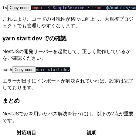
ts
Copy code
import
 { 
SampleService
 } 
from
'@
/
modules
/
sa
これにより、コードの可読性が格段に向上し、大規模プロジ
ェクトでも管理しやすくなります。
yarn start:dev での確認
NestJSの開発サーバーを起動して、正しく動作しているか
をご確認ください。
bash
Copy code
エラーが出ずにインポートが解決されていれば、設定は完了
しております。
まとめ
NestJSで
を用いたパス解決を行うには、以下の2点が重要
@​/​
です。
対応項目
説明