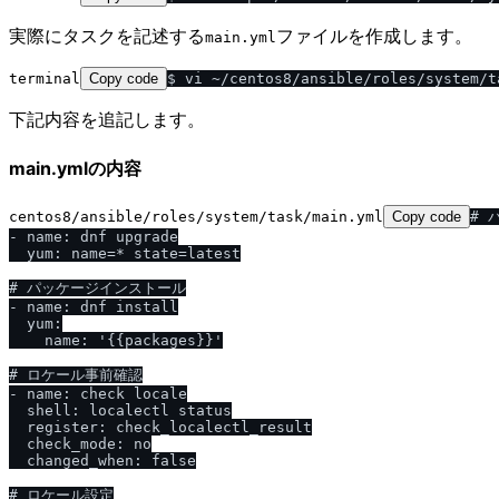
実際にタスクを記述する
ファイルを作成します。
main.yml
terminal
Copy code
下記内容を追記します。
main.ymlの内容
centos8/ansible/roles/system/task/main.yml
Copy code
# 
- name: dnf upgrade

  yum: name=* state=latest

# パッケージインストール

- name: dnf install

  yum:

    name: '{{packages}}'

# ロケール事前確認

- name: check locale

  shell: localectl status

  register: check_localectl_result

  check_mode: no

  changed_when: false

# ロケール設定
