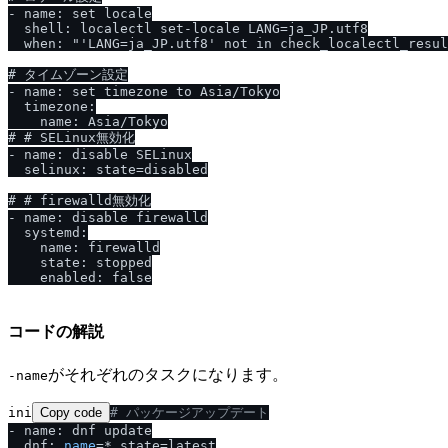
- name: set locale

  shell: localectl set-locale LANG=ja_JP.utf8

  when: "'LANG=ja_JP.utf8' not in check_localectl_resul
# タイムゾーン設定

- name: set timezone to Asia/Tokyo

  timezone:

    name: Asia/Tokyo

# # SELinux無効化

- name: disable SELinux

  selinux: state=disabled

# # firewalld無効化

- name: disable firewalld

  systemd:

    name: firewalld

    state: stopped

    enabled: false

コードの解説
がそれぞれのタスクになります。
-name
ini
Copy code
# パッケージアップデート
- name: dnf update

  dnf: 
name