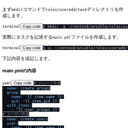
まず
コマンドで
ディレクトリを作
mkdir
roles​/​useradd​/​task
成します。
terminal
Copy code
実際にタスクを記述する
ファイルを作成します。
main.yml
terminal
Copy code
下記内容を追記します。
main.ymlの内容
yaml
Copy code
# グループ作成
-
name:
create
groups
group:
name:
'{{ item.name }}'
gid:
'{{ item.gid }}'
with_items:
-
'{{ user_groups }}'
# ユーザー作成
-
name:
create
users
user:
name:
'{{ item.name }}'