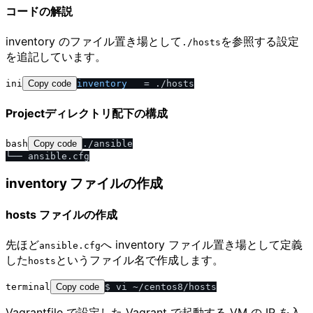
コードの解説
inventory のファイル置き場として
を参照する設定
.​/​hosts
を追記しています。
ini
Copy code
inventory
Projectディレクトリ配下の構成
bash
Copy code
./ansible

inventory ファイルの作成
hosts ファイルの作成
先ほど
へ inventory ファイル置き場として定義
ansible.cfg
した
というファイル名で作成します。
hosts
terminal
Copy code
Vagrantfile で設定した Vagrant で起動する VM の IP を入