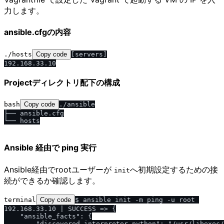
力します。
ansible.cfgの内容
./hosts
Copy code
[servers]

Projectディレクトリ配下の構成
bash
Copy code
./ansible

├── ansible.cfg

└── hosts

Ansible 経由で ping 実行
Ansible経由でrootユーザーが
へ初期設定するための接
init
続ができるか確認します。
terminal
Copy code
$ ansible init -m ping -u root 

192.168.33.10 | SUCCESS => {

    "ansible_facts": {

        "discovered_interpreter_python": "/usr/libexec/