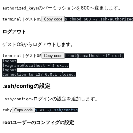
のパーミッションを600へ変更します。
authorized_keys
terminal｜ゲストOS
Copy code
ログアウト
ゲストOSからログアウトします。
terminal｜ゲストOS
Copy code
[root@localhost ~]# exit;

logout

[vagrant@localhost ~]$ exit;

logout

.ssh/configの設定
へログインの設定を追加します。
.ssh​/​config
ruby
Copy code
$ 
vi ~
/
.ssh
/
config
rootユーザーのコンフィグの設定