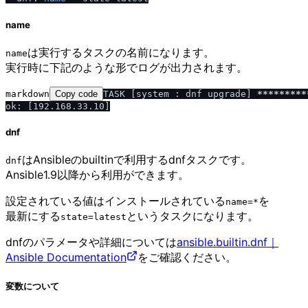
name
は実行するタスクの名前になります。
name
実行時に下記のような形でログが出力されます。
markdown
Copy code
TASK [system : dnf upgrade] 
****
****
*
dnf
はAnsibleのbuiltinで利用するdnfタスクです。
dnf
Ansible1.9以降から利用ができます。
設定されている値はインストールされている
を
name=*
最新にする
というタスクになります。
state=latest
dnfのパラメータや詳細については
ansible.builtin.dnf｜
Ansible Documentation
をご確認ください。
変数について