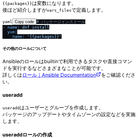
は変数になります。
{{packages}}
後ほど紹介しますが
で定義します。
vars_files
yaml
Copy code
# パッケージインストール
-
name:
dnf
install
yum:
name:
'{{packages}}'
その他のロールについて
Ansibleのロールはbuiltinで利用できるタスクや直接コマン
ドを実行するなどさまざまなことが可能です。
詳しくは
ロール｜Ansible Documentation
をご確認くださ
い。
useradd
はユーザーとグループを作成します。
useradd
パッケージのアップデートやタイムゾーンの設定などを実施
します。
useraddロールの作成