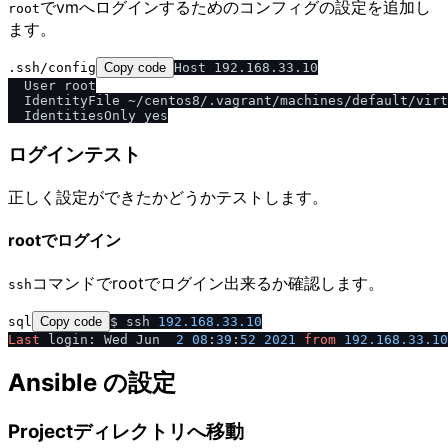
でvmへログインするためのコンフィグの設定を追加し
root
ます。
.ssh/config
Copy code
Host 192.168.33.10

  User root

  IdentityFile ~/centos8/.vagrant/machines/default/virt
ログインテスト
正しく設定ができたかどうかテストします。
rootでログイン
コマンドでrootでログイン出来るか確認します。
ssh
sql
Copy code
$ ssh 
192.168
.33
.10
Last
 login: Wed Jun  
2
08
:
39
:
52
2021
from
192.168
.33
.10
Ansible の設定
Projectディレクトリへ移動