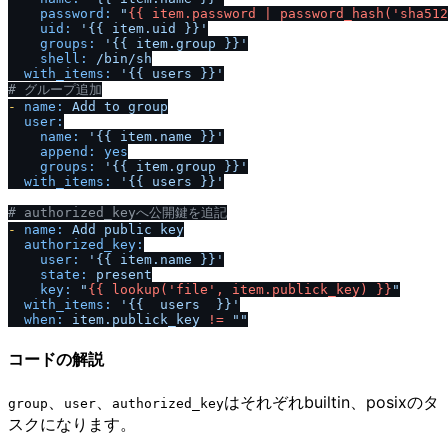
password:
"
{{ item.password | password_hash('sha512
uid:
'{{ item.uid }}'
groups:
'{{ item.group }}'
shell:
/
bin
/
sh
with_items:
'{{ users }}'
# グループ追加
-
name:
Add
to
group
user:
name:
'{{ item.name }}'
append:
yes
groups:
'{{ item.group }}'
with_items:
'{{ users }}'
# authorized_keyへ公開鍵を追記
-
name:
Add
public
key
authorized_key:
user:
'{{ item.name }}'
state:
present
key:
"
{{ lookup('file', item.publick_key) }}
"
with_items:
'{{  users  }}'
when:
item.publick_key
!=
""
コードの解説
、
、
はそれぞれbuiltin、posixのタ
group
user
authorized_key
スクになります。